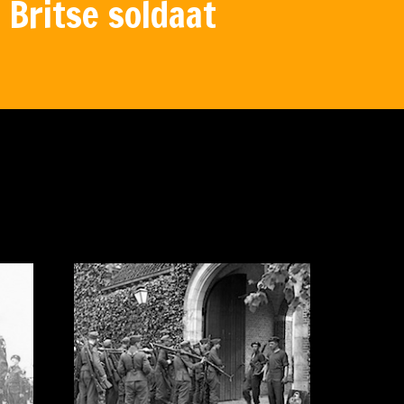
 Britse soldaat
apenen na
t ze een
nengaan.
945.