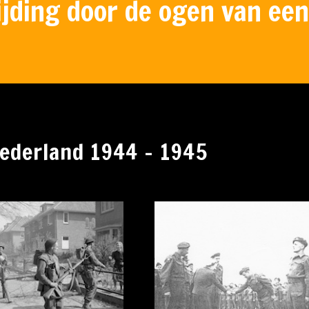
ijding door de ogen van een
Nederland 1944 - 1945
inses Juliana op bezoek bij de
Duitsers worden ontw
49ste Infanterie Divisie
de capitulatie voorda
verzamelterrein bin
Amsterdam, mei 1