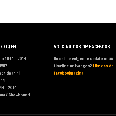
OJECTEN
VOLG NU OOK OP FACEBOOK
en 1944 - 2014
Direct de volgende update in uw
 WO2
timeline ontvangen?
Like dan de
orldwar.nl
facebookpagina
.
944
44 - 2014
nna / Chowhound