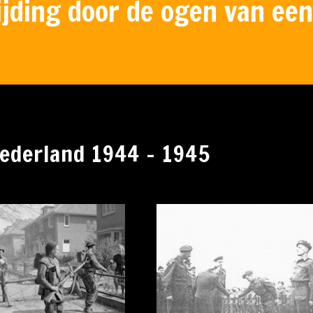
ijding door de ogen van een
Nederland 1944 - 1945
inses Juliana op bezoek bij de
Duitsers worden ontw
49ste Infanterie Divisie
de capitulatie voorda
verzamelterrein bin
Amsterdam, mei 1