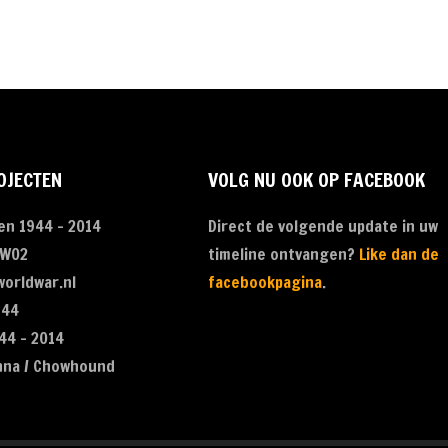
OJECTEN
VOLG NU OOK OP FACEBOOK
en 1944 - 2014
Direct de volgende update in uw
 WO2
timeline ontvangen?
Like dan de
orldwar.nl
facebookpagina
.
944
44 - 2014
nna / Chowhound