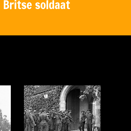
 Britse soldaat
apenen na
t ze een
nengaan.
945.