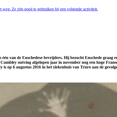
eg. Ze zijn goed te gebruiken bij een volgende activiteit.
én van de Enschedese bevrijders. Hij bezocht Enschede graag en wa
 Cumbley ontving afgelopen jaar in november nog een hoge Franse 
ey is op 6 augustus 2016 in het ziekenhuis van Truro aan de gevolg