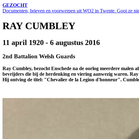
GEZOCHT
Documenten, brieven en voorwerpen uit WO2 in Twente. Gooi ze niet w
RAY CUMBLEY
11 april 1920 - 6 augustus 2016
2nd Battalion Welsh Guards
Ray Cumbley, bezocht Enschede na de oorlog meerdere malen als é
bevrijders die bij de herdenking en viering aanwezig waren. Ray
Hij ontving de titel: "Chevalier de la Legion d'honneur". Cumbl