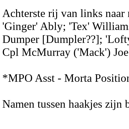
Achterste rij van links naar 
'Ginger' Ably; 'Tex' William
Dumper [Dumpler??]; 'Lofty
Cpl McMurray ('Mack') Joe 
*MPO Asst - Morta Position 
Namen tussen haakjes zijn 