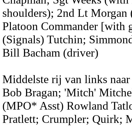
shoulders); 2nd Lt Morgan (
Platoon Commander [with gl
(Signals) Tutchin; Simmond
Bill Bacham (driver)
Middelste rij van links naar
Bob Bragan; 'Mitch' Mitchel
(MPO* Asst) Rowland Tatlo
Pratlett; Crumpler; Quirk; 